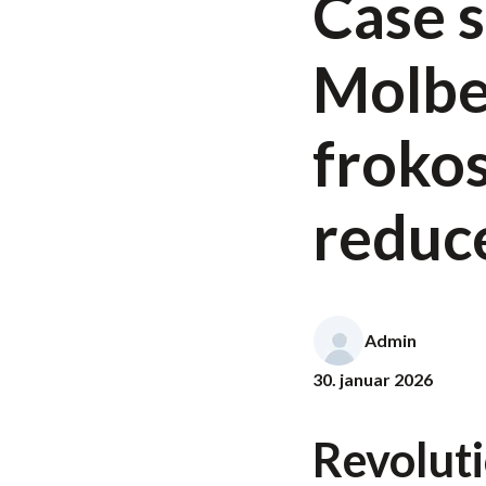
Case 
Molbe
froko
reduc
Admin
30. januar 2026
Revolut