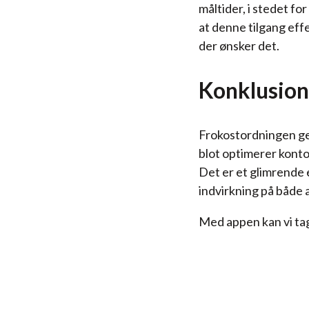
måltider, i stedet f
at denne tilgang effe
der ønsker det.
Konklusion
Frokostordningen ge
blot optimerer kont
Det er et glimrende 
indvirkning på både
Med appen kan vi tag