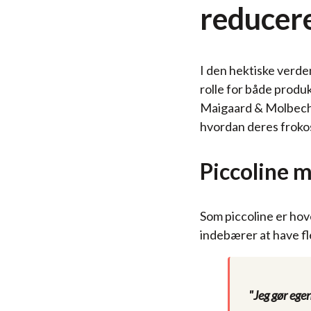
reducer
I den hektiske verde
rolle for både produ
Maigaard & Molbech's
hvordan deres frokos
Piccoline m
Som piccoline er hov
indebærer at have fl
"Jeg gør egen