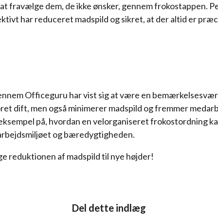
or at fravælge dem, de ikke ønsker, gennem frokostappen. 
ktivt har reduceret madspild og sikret, at der altid er præc
nnem Officeguru har vist sig at være en bemærkelsesværd
oret dift, men også minimerer madspild og fremmer medarb
eksempel på, hvordan en velorganiseret frokostordning ka
 arbejdsmiljøet og bæredygtigheden.
e reduktionen af madspild til nye højder!
Del dette indlæg