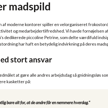
er madspild
n af moderne kontorer spiller en velorganiseret frokosto
ktivitet og medarbejdertilfredshed. Vi havde fornøjelsen a
 dedikerede piccoline Petrine, som delte værdifuld indsigt 
tordning har haft en betydelig indvirkning på deres madsp
ed stort ansvar
edmålet at gøre alle andres arbejdsdag så gnidningsløs som
ere kasketter på:
tlig bare alt for, at de andre får en nemmere hverdag."