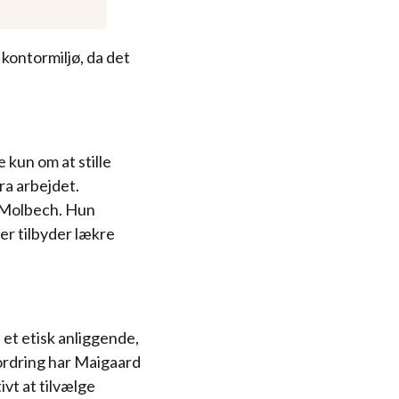
kontormiljø, da det
kun om at stille
ra arbejdet.
& Molbech. Hun
er tilbyder lækre
 et etisk anliggende,
rdring har Maigaard
vt at tilvælge