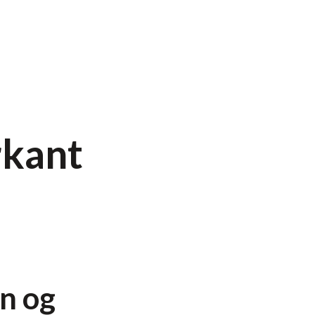
rkant
n og