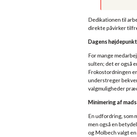
Dedikationen til arb
direkte påvirker til
Dagens højdepunkt
For mange medarbejd
sulten; det er også e
Frokostordningen er
understreger bekvem
valgmuligheder præci
Minimering af mads
En udfordring, som m
men også en betydel
og Molbech valgt en 