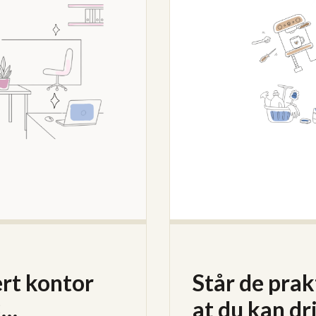
ert kontor
Står de prak
3…
at du kan dr