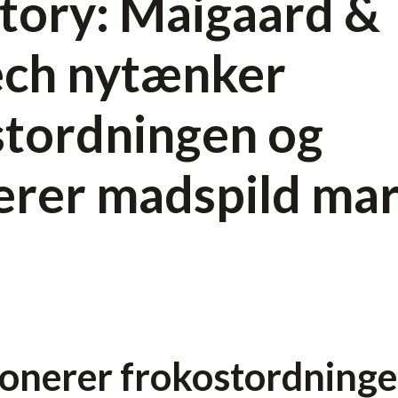
story: Maigaard &
ch nytænker
stordningen og
erer madspild ma
ionerer frokostordninge