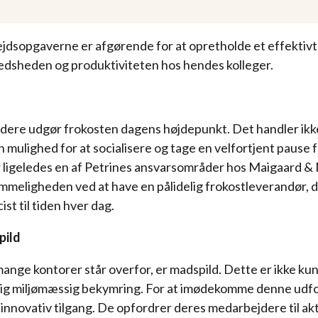
ejdsopgaverne er afgørende for at opretholde et effektivt 
fredsheden og produktiviteten hos hendes kolleger.
ere udgør frokosten dagens højdepunkt. Det handler ikke 
n mulighed for at socialisere og tage en velfortjent pause f
 ligeledes en af Petrines ansvarsområder hos Maigaard 
meligheden ved at have en pålidelig frokostleverandør, d
st til tiden hver dag.
pild
ange kontorer står overfor, er madspild. Dette er ikke kun
ig miljømæssig bekymring. For at imødekomme denne udfo
innovativ tilgang. De opfordrer deres medarbejdere til akti