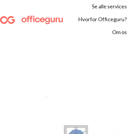
Se alle services
Hvorfor Officeguru?
S
Om os
t
a
r
t
s
i
d
e