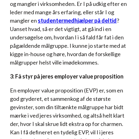
og mangler i virksomheden. Er I på udkig efter en
leder med mange års erfaring, eller står I og
mangler en
studentermedhjælper på deltid
?
Uanset hvad, så er det vigtigt, at gå ind i en
undersøgelse om, hvordan I i så fald får fat i den
pågældende målgruppe. I kunne jo starte med at
kigge in-house og høre, hvordan de forskellige
målgrupper helst ville imødekommes.
3: Få styr på jeres employer value proposition
En employer value proposition (EVP) er, som en
god gryderet, et sammenkog af de største
gevinster, som din tiltænkte målgruppe har bidt
mærke i ved jeres virksomhed, og altså helt klart
der, hvor I skal skrue lidt ekstra op for charmen.
Kan I få defineret en tydelig EVP, vil I i jeres