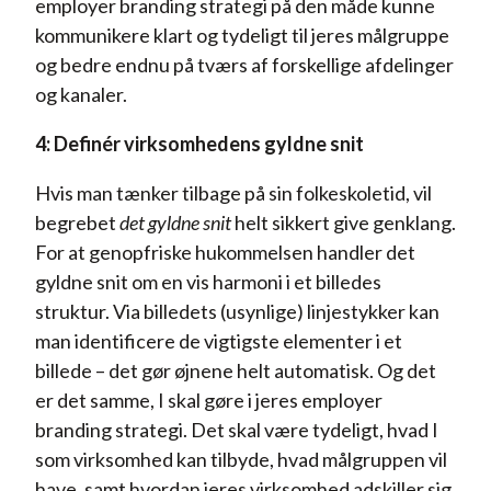
employer branding strategi på den måde kunne
kommunikere klart og tydeligt til jeres målgruppe
og bedre endnu på tværs af forskellige afdelinger
og kanaler.
4: Definér virksomhedens gyldne snit
Hvis man tænker tilbage på sin folkeskoletid, vil
begrebet
det gyldne snit
helt sikkert give genklang.
For at genopfriske hukommelsen handler det
gyldne snit om en vis harmoni i et billedes
struktur. Via billedets (usynlige) linjestykker kan
man identificere de vigtigste elementer i et
billede – det gør øjnene helt automatisk. Og det
er det samme, I skal gøre i jeres employer
branding strategi. Det skal være tydeligt, hvad I
som virksomhed kan tilbyde, hvad målgruppen vil
have, samt hvordan jeres virksomhed adskiller sig