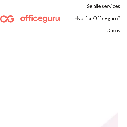
Se alle services
Hvorfor Officeguru?
S
Om os
t
a
r
t
s
i
d
e