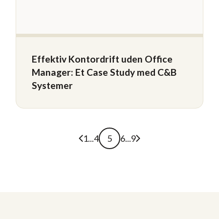
Effektiv Kontordrift uden Office
Manager: Et Case Study med C&B
Systemer
Forrige side
Næste side
1
...
4
5
6
...
9