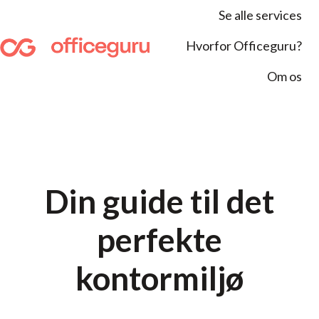
Se alle services
Hvorfor Officeguru?
S
Om os
t
a
r
t
s
i
Din guide til det
d
e
perfekte
kontormiljø