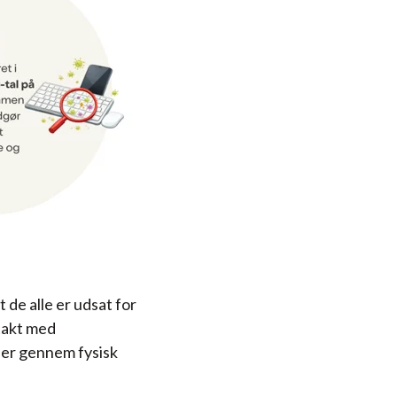
t de alle er udsat for
ntakt med
̊ er gennem fysisk