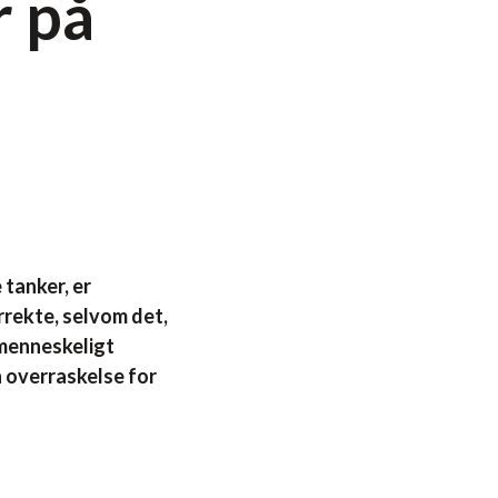
r på
 tanker, er
rrekte, selvom det,
-menneskeligt
n overraskelse for