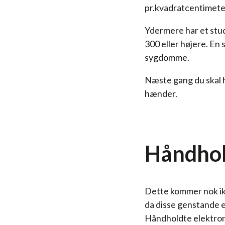
pr.kvadratcentimeter
Ydermere har et stud
300 eller højere. En 
sygdomme.
Næste gang du skal ha
hænder.
Håndhol
Dette kommer nok ikk
da disse genstande e
Håndholdte elektron