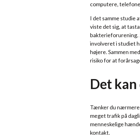
computere, telefoner
I det samme studie a
viste det sig, at tast
bakterieforurening. 
involveret i studiet 
højere. Sammen med
risiko for at forårs
Det kan
Tænker du nærmere over
meget trafik på dagl
menneskelige hænder.
kontakt.