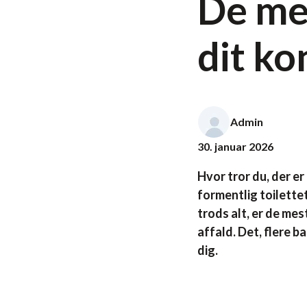
De mes
dit ko
Admin
30. januar 2026
Hvor tror du, der er
formentlig toilette
trods alt, er de me
affald. Det, flere b
dig.