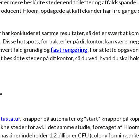
der er mere beskidte steder end toiletter og affaldsspande.
producent Hloom, opdagede at kaffekander har fire gange 
 har konkluderet samme resultater, så det er svært at ko
 Disse hotspots, for bakterier på dit kontor, kan være meg
hvert fald grundig og
fast rengøring
. For at lette opgaven
 beskidte steder på dit kontor, så du ved, hvad du skal hol
r
tastatur
, knapper på automater og “start”-knapper på kop
kne steder for avl. I det samme studie, foretaget af Hloom,
askiner indeholder 1,2 billioner CFU (colony forming unit