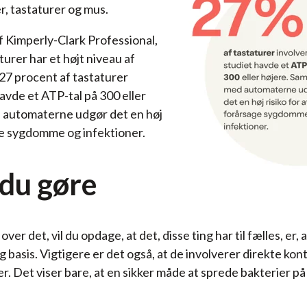
, tastaturer og mus.
f Kimperly-Clark Professional,
aturer har et højt niveau af
27 procent af tastaturer
havde et ATP-tal på 300 eller
 automaterne udgør det en høj
age sygdomme og infektioner.
 du gøre
 det, vil du opdage, at det, disse ting har til fælles, er, a
ig basis. Vigtigere er det også, at de involverer direkte ko
 Det viser bare, at en sikker måde at sprede bakterier pa