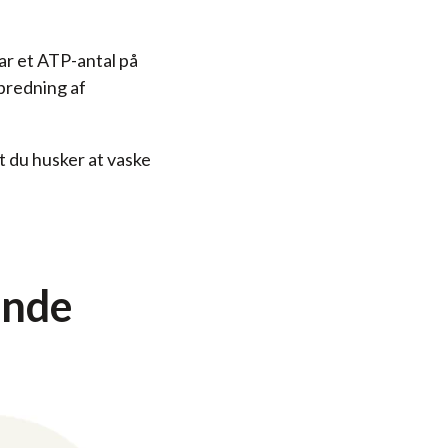
r et ATP-antal på
spredning af
t du husker at vaske
ande