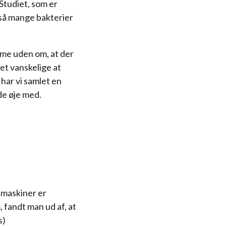
 Studiet, som er
så mange bakterier
mme uden om, at der
et vanskelige at
 har vi samlet en
de øje med.
imaskiner er
 fandt man ud af, at
s)