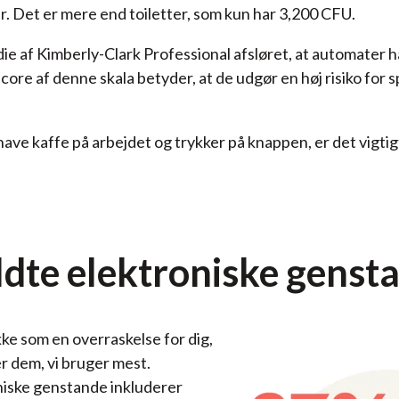
. Det er mere end toiletter, som kun har 3,200 CFU.
ie af Kimberly-Clark Professional afsløret, at automater ha
score af denne skala betyder, at de udgør en høj risiko for 
ve kaffe på arbejdet og trykker på knappen, er det vigtig
dte elektroniske genst
e som en overraskelse for dig,
r dem, vi bruger mest.
iske genstande inkluderer