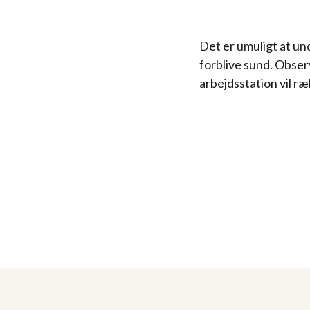
Det e​r umuligt at un
forblive sund. Obser
arbejdsstation vil ræ