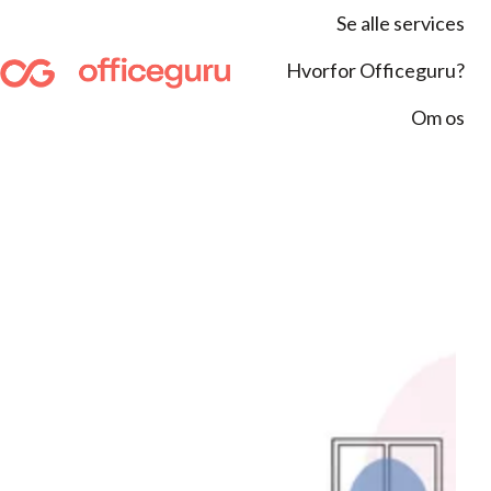
Se alle services
Hvorfor Officeguru?
S
Om os
t
a
r
t
s
i
d
e