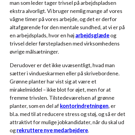
man som leder tager trivsel på arbejdspladsen
ekstra alvorligt. Vi bruger nemlig mange af vores
vågne timer på vores arbejde, og det er derfor
altafgørende for den mentale sundhed, at vi er på
en arbejdsplads, hvor en høj
arbejdsglæde
og
trivsel deler førstepladsen med virksomhedens
øvrige målsætninger.
Derudover er det ikke uvæsentligt, hvad man
sætter i vindueskarmen eller på skrivebordene.
Grønne planter har vist sig at være et
mirakelmiddel – ikke blot for øjet, men for at
fremme trivslen. Tilstedeværelsen af grønne
planter, som en del af
kontorindretningen
, er
bl.a. med til at reducere stress og støj, og så er det
attraktivt for mulige jobkandidater, når du skal ud
og
rekruttere nye medarbejdere
.