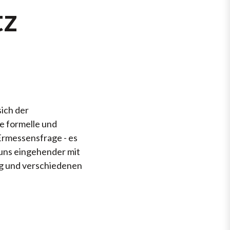
tz
sich der
se formelle und
 Ermessensfrage - es
uns eingehender mit
ng und verschiedenen