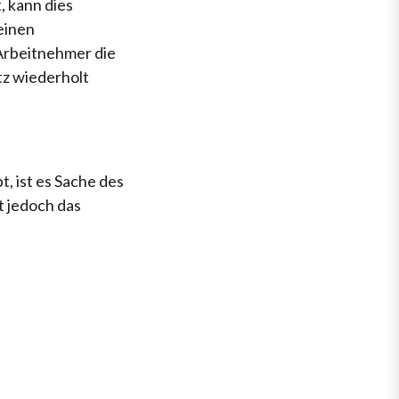
, kann dies
einen
 Arbeitnehmer die
z wiederholt
, ist es Sache des
t jedoch das