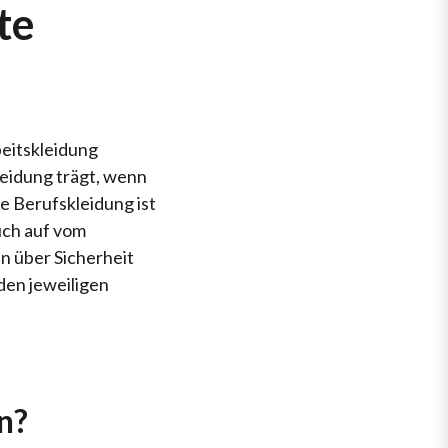
te
beitskleidung
leidung trägt, wenn
e Berufskleidung ist
uch auf vom
n über Sicherheit
den jeweiligen
n?