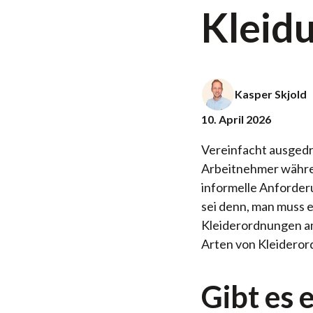
Kleid
Kasper Skjold
10. April 2026
Vereinfacht ausgedrü
Arbeitnehmer während
informelle Anforderu
sei denn, man muss 
Kleiderordnungen am
Arten von Kleideror
Gibt es 