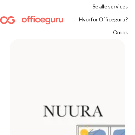
Se alle services
Hvorfor Officeguru?
S
Om os
t
a
r
t
s
i
d
e